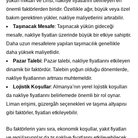
yükün miktarı ve cinsi, nakliye fiyatlarını belirleyen en
önemli faktörlerden biridir. Özellikle ağır, büyük veya özel
bakım gerektiren yükler, nakliye maliyetlerini artırabilir.
Taşınacak Mesafe
: Taşınacak yükün gideceği
mesafe, nakliye fiyatları üzerinde büyük bir etkiye sahiptir.
Daha uzun mesafelere yapılan taşımacılık genellikle
daha yüksek maliyetlidir.
Pazar Talebi
: Pazar talebi, nakliye fiyatlarını etkileyen
dinamik bir faktördür. Talebin yoğun olduğu dönemlerde,
nakliye fiyatlarının artması muhtemeldir.
Lojistik Koşullar
: Almanya’nın yerel lojistik koşulları
da nakliye fiyatlarını belirlemede önemli bir rol oynar.
Liman erişimi, güzergâh seçenekleri ve taşıma altyapısı
gibi faktörler, fiyatları etkileyebilir.
Bu faktörlerin yanı sıra, ekonomik koşullar, yakıt fiyatları
ve regülasyonlar da tır nakliye fiyatlarını etkileyebilecek