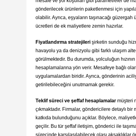
mesafe ve yol koşulları gibi parametreler de mal
gönderilecek ürünlerin paketlenmesi için yapıla
olabilir. Ayrıca, eşyaların taşınacağı güzergah
ücretleri de ek maliyetlere zemin hazırlar.
Fiyatlandırma stratejileri
şirketin sunduğu hizm
havayolu ya da denizyolu gibi farklı ulaşım alter
görülmektedir. Bu durumda, yolculuğun hızının 
hesaplamalarına yön verir. Mesafeye bağlı olar
uygulamalardan biridir. Ayrıca, gönderinin acili
getirilebileceğini unutmamak gerekir.
Teklif süreci ve şeffaf hesaplamalar
müşteri m
çıkmaktadır. Firmalar, göndericilere detaylı bir
katkıda bulunduğunu açıklar. Böylece, maliyet
geçilir. Bu tür şeffaf iletişim, gönderici ile taş
sürecinde karşılaşılabilecek olası aksaklıklar 