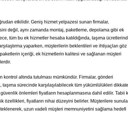
rudan etkilidir. Geniş hizmet yelpazesi sunan firmalar,
esini değil, aynı zamanda montaj, paketleme, depolama gibi ek
lece, tüm bu ek hizmetler hesaba katıldığında, taşıma ücretlerin
arşılaştırma yaparken, müşterilerin beklentileri ve ihtiyaçları göz
ketlerin içeriği, ek hizmetlerin kalitesi ve sağlanan müşteri
erdir.
nin kontrol altında tutulması mümkündür. Firmalar, gönderi
 taşıma sürecinde karşılaşılabilecek tüm yükümlülükleri dikkat
güvenlik önlemleri fiyatların hesaplanmasına dahil edilir. Tabii k
zellikleri, fiyatların nihai düzeyini belirler. Müşterilere sunul
desteklenerek, uzun vadeli müşteri memnuniyetini sağlama hedefi