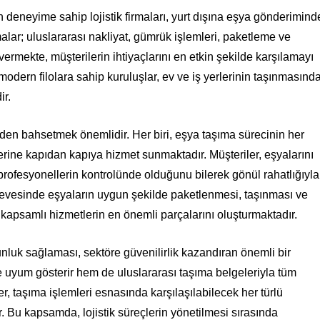
 deneyime sahip lojistik firmaları, yurt dışına eşya gönderimind
malar; uluslararası nakliyat, gümrük işlemleri, paketleme ve
rmekte, müşterilerin ihtiyaçlarını en etkin şekilde karşılamayı
modern filolara sahip kuruluşlar, ev ve iş yerlerinin taşınmasınd
ir.
inden bahsetmek önemlidir. Her biri, eşya taşıma sürecinin her
ilerine kapıdan kapıya hizmet sunmaktadır. Müşteriler, eşyalarını
rofesyonellerin kontrolünde olduğunu bilerek gönül rahatlığıyla
rçevesinde eşyaların uygun şekilde paketlenmesi, taşınması ve
u kapsamlı hizmetlerin en önemli parçalarını oluşturmaktadır.
gunluk sağlaması, sektöre güvenilirlik kazandıran önemli bir
e uyum gösterir hem de uluslararası taşıma belgeleriyla tüm
iler, taşıma işlemleri esnasında karşılaşılabilecek her türlü
. Bu kapsamda, lojistik süreçlerin yönetilmesi sırasında