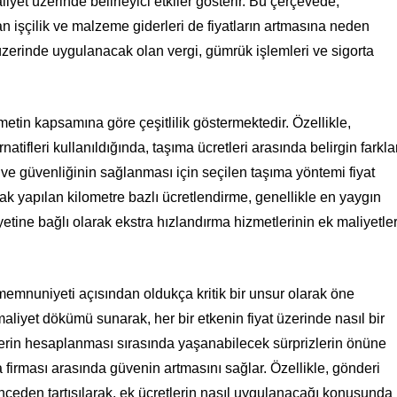
iyet üzerinde belirleyici etkiler gösterir. Bu çerçevede,
n işçilik ve malzeme giderleri de fiyatların artmasına neden
 üzerinde uygulanacak olan vergi, gümrük işlemleri ve sigorta
etin kapsamına göre çeşitlilik göstermektedir. Özellikle,
natifleri kullanıldığında, taşıma ücretleri arasında belirgin farkla
ve güvenliğinin sağlanması için seçilen taşıma yöntemi fiyat
ak yapılan kilometre bazlı ücretlendirme, genellikle en yaygın
yetine bağlı olarak ekstra hızlandırma hizmetlerinin ek maliyetle
emnuniyeti açısından oldukça kritik bir unsur olarak öne
 maliyet dökümü sunarak, her bir etkenin fiyat üzerinde nasıl bir
lerin hesaplanması sırasında yaşanabilecek sürprizlerin önüne
ıma firması arasında güvenin artmasını sağlar. Özellikle, gönderi
önceden tartışılarak, ek ücretlerin nasıl uygulanacağı konusunda