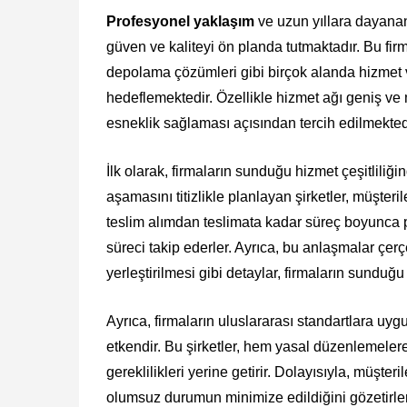
Profesyonel yaklaşım
ve uzun yıllara dayanan
güven ve kaliteyi ön planda tutmaktadır. Bu fir
depolama çözümleri gibi birçok alanda hizmet ve
hedeflemektedir. Özellikle hizmet ağı geniş ve 
esneklik sağlaması açısından tercih edilmekted
İlk olarak, firmaların sunduğu hizmet çeşitliliğ
aşamasını titizlikle planlayan şirketler, müşter
teslim alımdan teslimata kadar süreç boyunca p
süreci takip ederler. Ayrıca, bu anlaşmalar çe
yerleştirilmesi gibi detaylar, firmaların sunduğ
Ayrıca, firmaların uluslararası standartlara uy
etkendir. Bu şirketler, hem yasal düzenlemeler
gereklilikleri yerine getirir. Dolayısıyla, müşter
olumsuz durumun minimize edildiğini gözetirler