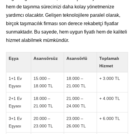
hem de taşınma sürecinizi daha kolay yönetmenize
yardımcı olacaktır. Gelişen teknolojilere paralel olarak,
birçok taşımacılık firması son derece rekabetçi fiyatlar
sunmaktadır. Bu sayede, hem uygun fiyatlı hem de kaliteli
hizmet alabilmek mümkündür.
Eşya
Asansörsüz
Asansörlü
Toplamalı
Hizmet
1+1 Ev
15.000 –
18.000 –
+ 3.000 TL
Eşyası
18.000 TL
21.000 TL
2+1 Ev
18.000 –
21.000 –
+ 4.000 TL
Eşyası
21.000 TL
24.000 TL
3+1 Ev
20.000 –
23.000 –
+ 6.000 TL
Eşyası
23.000 TL
26.000 TL