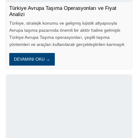
Türkiye Avrupa Taşıma Operasyonları ve Fiyat
Analizi
Türkiye, stratejik konumu ve gelişmiş lojistik altyapısıyla
Avrupa taşıma pazarında önemli bir aktör haline gelmiştir.
Türkiye Avrupa Taşıma operasyonları, çeşitli taşıma
yöntemleri ve araçları kullanılarak gerçekleştirilen karmaşık
süreçlerdir. Bu blog yazısında, Türkiye’nin Avrupa’ya yönelik
taşıma...
DEVAMINI OKU →