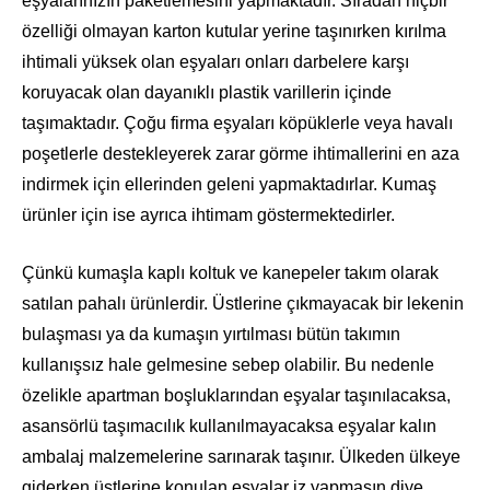
eşyalarınızın paketlemesini yapmaktadır. Sıradan hiçbir
özelliği olmayan karton kutular yerine taşınırken kırılma
ihtimali yüksek olan eşyaları onları darbelere karşı
koruyacak olan dayanıklı plastik varillerin içinde
taşımaktadır. Çoğu firma eşyaları köpüklerle veya havalı
poşetlerle destekleyerek zarar görme ihtimallerini en aza
indirmek için ellerinden geleni yapmaktadırlar. Kumaş
ürünler için ise ayrıca ihtimam göstermektedirler.
Çünkü kumaşla kaplı koltuk ve kanepeler takım olarak
satılan pahalı ürünlerdir. Üstlerine çıkmayacak bir lekenin
bulaşması ya da kumaşın yırtılması bütün takımın
kullanışsız hale gelmesine sebep olabilir. Bu nedenle
özelikle apartman boşluklarından eşyalar taşınılacaksa,
asansörlü taşımacılık kullanılmayacaksa eşyalar kalın
ambalaj malzemelerine sarınarak taşınır. Ülkeden ülkeye
giderken üstlerine konulan eşyalar iz yapmasın diye