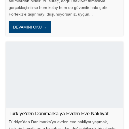
adımlardan biridir. Bu süreç, doğru nakliyat firmasıyla
gerçekleştirilirse hem kolay hem de güvenilir hale gelir.
Portekiz’e taşınmayı düşünüyorsanız, uygun...
DEVAMINI OKU →
Türkiye’den Danimarka’ya Evden Eve Nakliyat
Türkiye’den Danimarka’ya evden eve nakliyat yapmak,
kişilerin hayatlarının birçok açıdan değişebilecek bir olaydır.